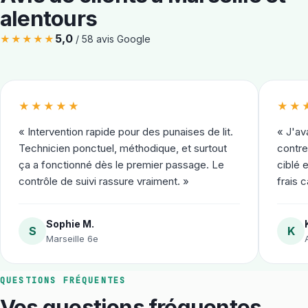
alentours
5,0
★★★★★
/
58
avis Google
★★★★★
★★
«
Intervention rapide pour des punaises de lit.
«
J'av
Technicien ponctuel, méthodique, et surtout
contre
ça a fonctionné dès le premier passage. Le
ciblé 
contrôle de suivi rassure vraiment.
»
frais 
Sophie M.
S
K
Marseille 6e
QUESTIONS FRÉQUENTES
Vos questions fréquentes