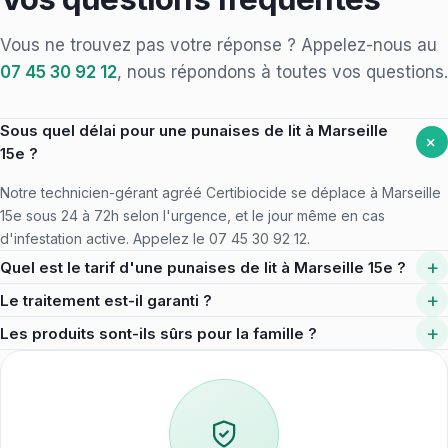
Vous ne trouvez pas votre réponse ? Appelez-nous au
07 45 30 92 12
, nous répondons à toutes vos questions.
Sous quel délai pour une punaises de lit à Marseille
+
15e ?
Notre technicien-gérant agréé Certibiocide se déplace à Marseille
15e sous 24 à 72h selon l'urgence, et le jour même en cas
d'infestation active. Appelez le 07 45 30 92 12.
+
Quel est le tarif d'une punaises de lit à Marseille 15e ?
Le devis dépend de la surface et du niveau d'infestation. Il est
+
Le traitement est-il garanti ?
communiqué par téléphone après diagnostic, déplacement à
Selon le nuisible, une visite de contrôle est incluse pour valider
+
Les produits sont-ils sûrs pour la famille ?
Marseille 15e inclus, sans frais cachés.
l'éradication et intercepter d'éventuelles récidives. Le protocole
Oui, produits agréés Certibiocide, appliqués en stations sécurisées
complet vous est détaillé dès le premier contact.
ou en gel ciblé. Les délais d'éviction et précautions vous sont
systématiquement précisés.