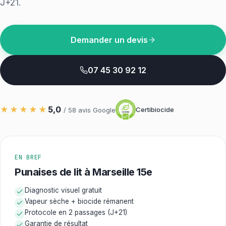
J+21.
Demander un devis
07 45 30 92 12
★★★★★
5,0
Certibiocide
/
58
avis Google
EN BREF
Punaises de lit à Marseille 15e
Diagnostic visuel gratuit
Vapeur sèche + biocide rémanent
Protocole en 2 passages (J+21)
Garantie de résultat