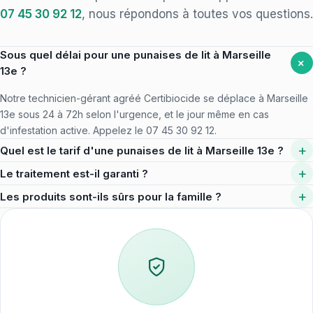
07 45 30 92 12
, nous répondons à toutes vos questions.
Sous quel délai pour une punaises de lit à Marseille
+
13e ?
Notre technicien-gérant agréé Certibiocide se déplace à Marseille
13e sous 24 à 72h selon l'urgence, et le jour même en cas
d'infestation active. Appelez le 07 45 30 92 12.
+
Quel est le tarif d'une punaises de lit à Marseille 13e ?
Le devis dépend de la surface et du niveau d'infestation. Il est
+
Le traitement est-il garanti ?
communiqué par téléphone après diagnostic, déplacement à
Selon le nuisible, une visite de contrôle est incluse pour valider
+
Les produits sont-ils sûrs pour la famille ?
Marseille 13e inclus, sans frais cachés.
l'éradication et intercepter d'éventuelles récidives. Le protocole
Oui, produits agréés Certibiocide, appliqués en stations sécurisées
complet vous est détaillé dès le premier contact.
ou en gel ciblé. Les délais d'éviction et précautions vous sont
systématiquement précisés.