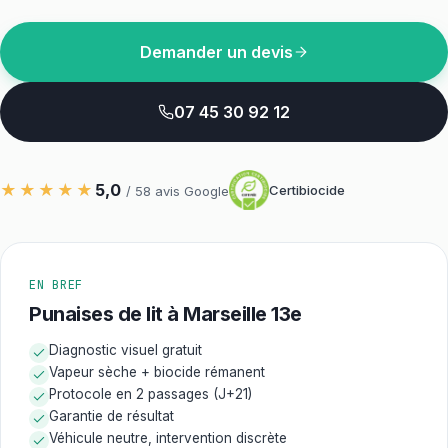
Demander un devis
07 45 30 92 12
★★★★★
5,0
Certibiocide
/
58
avis Google
EN BREF
Punaises de lit à Marseille 13e
Diagnostic visuel gratuit
Vapeur sèche + biocide rémanent
Protocole en 2 passages (J+21)
Garantie de résultat
Véhicule neutre, intervention discrète